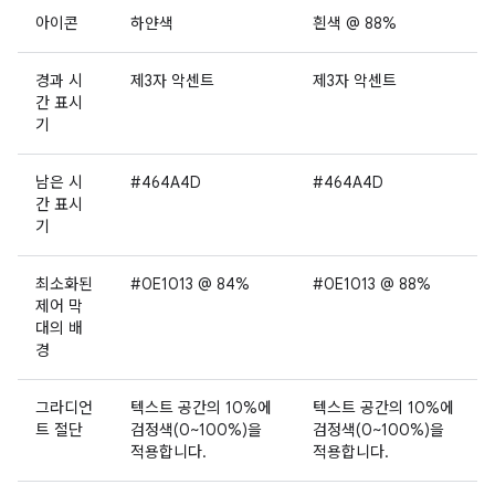
아이콘
하얀색
흰색 @ 88%
경과 시
제3자 악센트
제3자 악센트
간 표시
기
남은 시
#464A4D
#464A4D
간 표시
기
최소화된
#0E1013 @ 84%
#0E1013 @ 88%
제어 막
대의 배
경
그라디언
텍스트 공간의 10%에
텍스트 공간의 10%에
트 절단
검정색(0~100%)을
검정색(0~100%)을
적용합니다.
적용합니다.