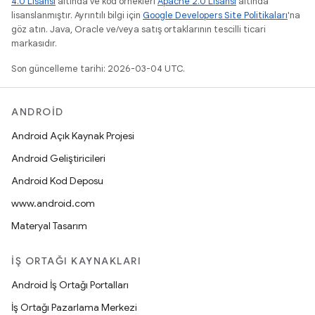
4.0 Lisansı
altında ve kod örnekleri
Apache 2.0 Lisansı
altında
lisanslanmıştır. Ayrıntılı bilgi için
Google Developers Site Politikaları
'na
göz atın. Java, Oracle ve/veya satış ortaklarının tescilli ticari
markasıdır.
Son güncelleme tarihi: 2026-03-04 UTC.
ANDROID
Android Açık Kaynak Projesi
Android Geliştiricileri
Android Kod Deposu
www.android.com
Materyal Tasarım
İŞ ORTAĞI KAYNAKLARI
Android İş Ortağı Portalları
İş Ortağı Pazarlama Merkezi