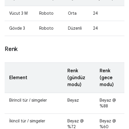
Vücut 3 M
Roboto
Orta
24
Gövde 3
Roboto
Düzenli
24
Renk
Renk
Renk
Element
(gündüz
(gece
modu)
modu)
Birincil tür / simgeler
Beyaz
Beyaz @
%88
İkincil tür / simgeler
Beyaz @
Beyaz @
%72
%60