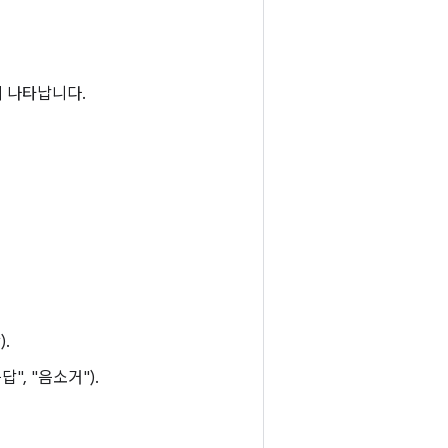
시 나타납니다.
.
, "음소거").